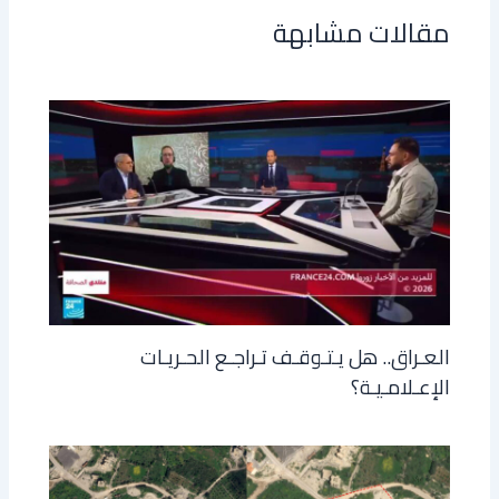
مقالات مشابهة
العـراق.. هل يـتـوقـف تـراجـع الحـريـات
الإعـلامـيـة؟