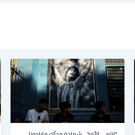
"انتهى الأمر"… شهادة مدلّك مارادونا