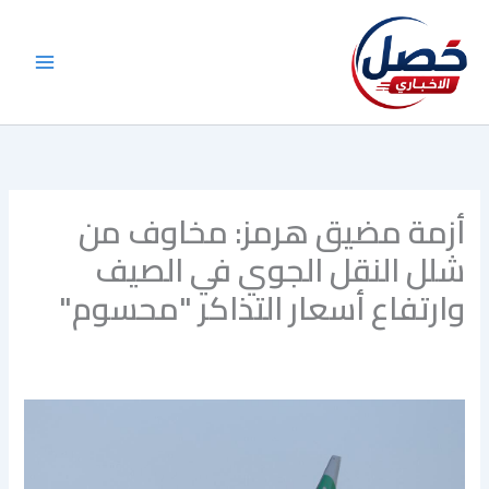
خطي
لى
لمحتوى
أزمة مضيق هرمز: مخاوف من
شلل النقل الجوي في الصيف
وارتفاع أسعار التذاكر "محسوم"