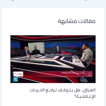
مقالات مشابهة
العـراق.. هل يـتـوقـف تـراجـع الحـريـات
الإعـلامـيـة؟