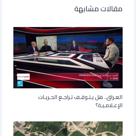
مقالات مشابهة
العـراق.. هل يـتـوقـف تـراجـع الحـريـات
الإعـلامـيـة؟