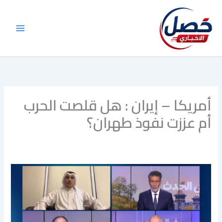
خطي
لى
لمحتوى
أمريكا – إيران : هل قلصت الحرب
أم عززت نفوذ طهران؟