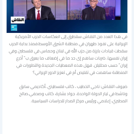
في هذا العدد من النقاش سنتطرق إلى انعكاسات الحرب الأمريكية
الإيرانية على نفوذ طهران في منطقة الشرق الأوسط.فمنذ بداية الحرب
سقطت قيادات بارزة من حزب الله في لبنان وحماس في فلسطين وفي
إيران نفسها، ضربات ساهم إى حد ما في إضعاف ما يعرق ب” أذرع
إيران” حسب محلليلن. فهل هذه المعطيات الجديدة والتطورات في
المنطقة ساهمت في تقليص أم في تعزيز الدور الإيراني؟
ضيوف النقاش: ناجي الخطيب ، كاتب فلسطيني ،أكاديمي سابق
وناشط في تيار الدولة الواحدة. جواد بشارة، كاتب وصحفي.صالح
المطيري، إعلامي ورئيس مركز المدار للدراسات السياسية.