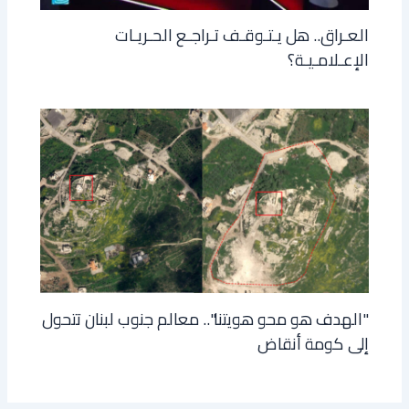
العـراق.. هل يـتـوقـف تـراجـع الحـريـات
الإعـلامـيـة؟
"الهدف هو محو هويتنا".. معالم جنوب لبنان تتحول
إلى كومة أنقاض