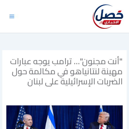
خطي
لى
لمحتوى
"أنت مجنون"… ترامب يوجه عبارات
مهينة لنتانياهو في مكالمة حول
الضربات الإسرائيلية على لبنان