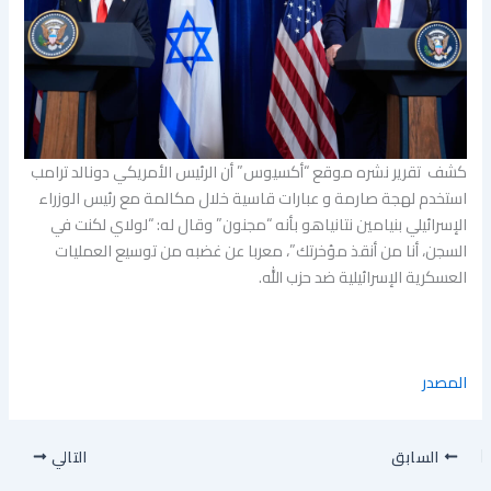
كشف تقرير نشره موقع “أكسيوس” أن الرئيس الأمريكي دونالد ترامب
استخدم لهجة صارمة و عبارات قاسية خلال مكالمة مع رئيس الوزراء
الإسرائيلي بنيامين نتانياهو بأنه “مجنون” وقال له: “لولاي لكنت في
السجن، أنا من أنقذ مؤخرتك”، معربا عن غضبه من توسيع العمليات
العسكرية الإسرائيلية ضد حزب الله.
المصدر
السابق
التالي