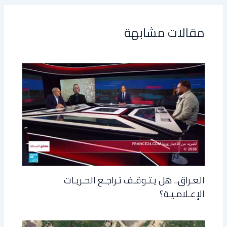
مقالات مشابهة
العـراق.. هل يـتـوقـف تـراجـع الحـريـات
الإعـلامـيـة؟