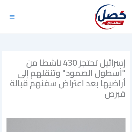
خطي
لى
لمحتوى
إسرائيل تحتجز 430 ناشطا من
"أسطول الصمود" وتنقلهم إلى
أراضيها بعد اعتراض سفنهم قبالة
قبرص