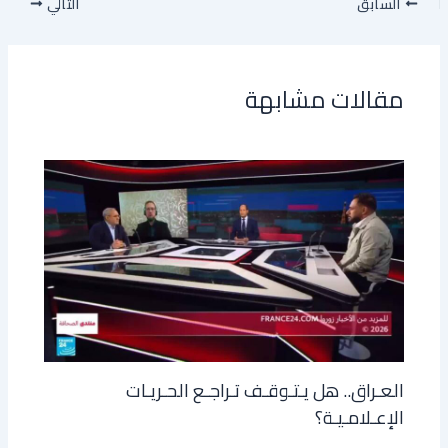
السابق
التالي
مقالات مشابهة
العـراق.. هل يـتـوقـف تـراجـع الحـريـات
الإعـلامـيـة؟