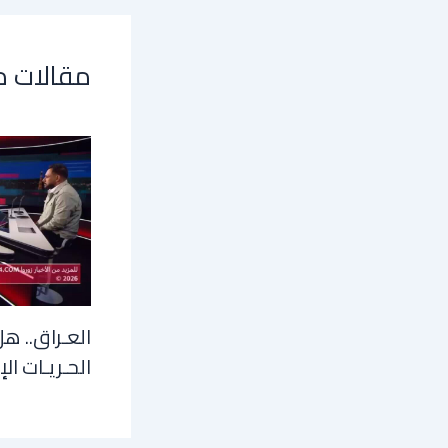
مقالات 
العـراق.. هل
الحـريـات الإ