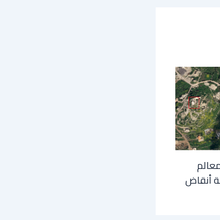
معالم
ة أنقاض