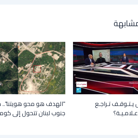
مشابهة
 يـتـوقـف تـراجـع
"الهدف هو محو هويتنا".. 
عـلامـيـة؟
جنوب لبنان تتحول إلى كوم