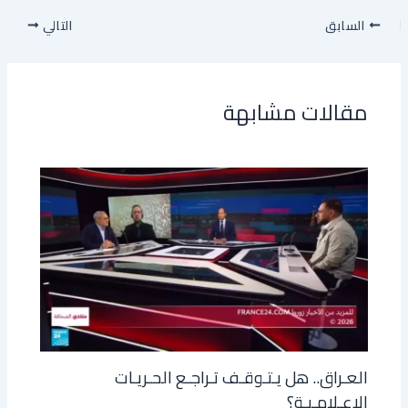
السابق
التالي
مقالات مشابهة
العـراق.. هل يـتـوقـف تـراجـع الحـريـات
الإعـلامـيـة؟