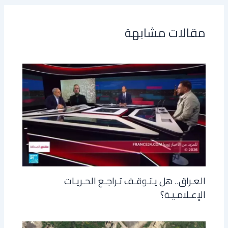
مقالات مشابهة
العـراق.. هل يـتـوقـف تـراجـع الحـريـات
الإعـلامـيـة؟