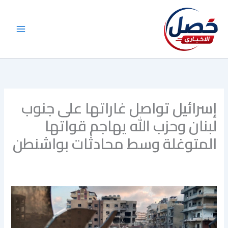
خطي
لى
لمحتوى
إسرائيل تواصل غاراتها على جنوب
لبنان وحزب الله يهاجم قواتها
المتوغلة وسط محادثات بواشنطن