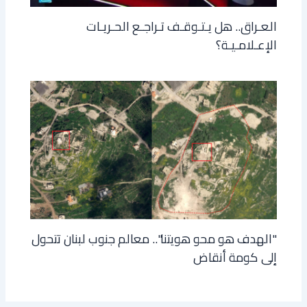
العـراق.. هل يـتـوقـف تـراجـع الحـريـات
الإعـلامـيـة؟
"الهدف هو محو هويتنا".. معالم جنوب لبنان تتحول
إلى كومة أنقاض