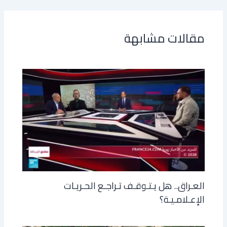
مقالات مشابهة
العـراق.. هل يـتـوقـف تـراجـع الحـريـات
الإعـلامـيـة؟