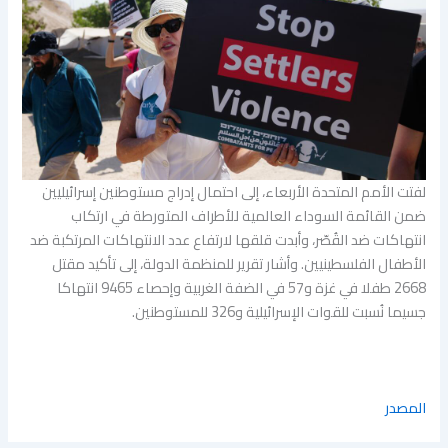
لفتت الأمم المتحدة الأربعاء، إلى احتمال إدراج مستوطنين إسرائيليين
ضمن القائمة السوداء العالمية للأطراف المتورطة في ارتكاب
انتهاكات ضد القُصّر، وأبدت قلقها لارتفاع عدد الانتهاكات المرتكبة ضد
الأطفال الفلسطينيين. وأشار تقرير للمنظمة الدولة، إلى تأكيد مقتل
2668 طفلا في غزة و57 في الضفة الغربية وإحصاء 9465 انتهاكا
جسيما نُسبت للقوات الإسرائيلية و326 للمستوطنين.
المصدر