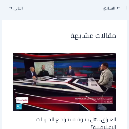
السابق
التالي
مقالات مشابهة
العـراق.. هل يـتـوقـف تـراجـع الحـريـات
الإعـلامـيـة؟