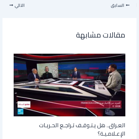
السابق
التالي
مقالات مشابهة
العـراق.. هل يـتـوقـف تـراجـع الحـريـات
الإعـلامـيـة؟