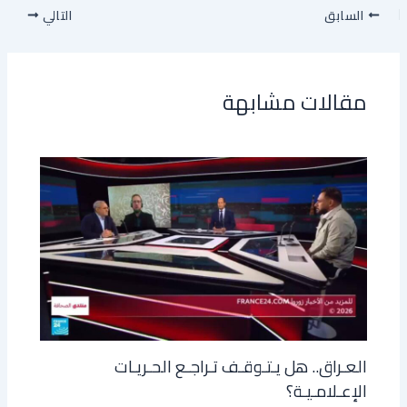
السابق
التالي
مقالات مشابهة
العـراق.. هل يـتـوقـف تـراجـع الحـريـات
الإعـلامـيـة؟