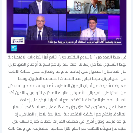
في هذا العدد من “الأسبوع الاقتصادي”، نتابع أبرز التطورات الاقتصادية
لهذا الأسبوع. نبدأ من إسبانيا، حيث يتيح برنامج تسوية أوضاع المهاجرين
غير النظاميين الحصول على إقامة قانونية وتصاريح عمل لمئات الآلاف
من المهاجرين، فيما تجاوز عدد الملفات المقدمة المليون، وسط
معارضة شديدة من أحزاب اليمين المتطرف. ثم نتوقف عند مواقف كل
من الاحتياطي الفيدرالي الأمريكي والبنك المركزي الأوروبي، اللذين أكدا
انحسار المخاطر المرتبطة بالتضخم، مع استمرار التركيز على إعادة
معدلاته إلى مستوى 2%، حتى وإن جاء ذلك على حساب خفض أسعار
الفائدة. ونختم مع الكلفة الاقتصادية المتزايدة للاحترار المناخي، إذ
تواجه فرنسا ودول أخرى في مختلف القارات تحديات كبيرة بسبب بنى
تحتية غير مهيأة للتكيف مع الظواهر المناخية المتطرفة، في وقت باتت