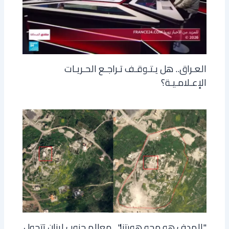
العـراق.. هل يـتـوقـف تـراجـع الحـريـات
الإعـلامـيـة؟
"الهدف هو محو هويتنا".. معالم جنوب لبنان تتحول