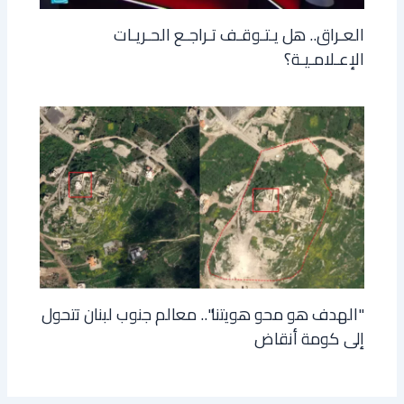
العـراق.. هل يـتـوقـف تـراجـع الحـريـات
الإعـلامـيـة؟
"الهدف هو محو هويتنا".. معالم جنوب لبنان تتحول
إلى كومة أنقاض