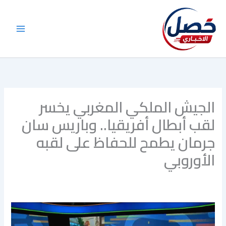
خطي
لى
لمحتوى
الجيش الملكي المغربي يخسر
لقب أبطال أفريقيا.. وباريس سان
جرمان يطمح للحفاظ على لقبه
الأوروبي