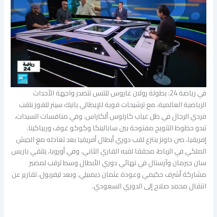
في رياضة 24: بطولة رولان غاروس للتنس تتصدر واجهة الأحداث
الرياضية العالمية، مع ترشيحات قوية للإيطالي يانيك سينر للفوز بلقب
فردي الرجال في ظل غياب كارلوس ألكاراس. وفي منافسات السيدات،
تبدو حظوظ التتويج مفتوحة بين سابالينكا وكوكو غوف وريباكينا.
إفريقيا، صن داونز ينتزع لقب دوري أبطال أفريقيا بعد تعادله مع الجيش
الملكي في الرباط، محققا لقبه القاري الثاني. وفي أوروبا، يلتقي باريس
سان جيرمان وآرسنال في نهائي دوري الأبطال وسط ترقب لمصير
مشاركة أشرف حكيمي وعودة عثمان ديمبيلي. وبعد ليفربول، تقارير عن
انتقال محمد صلاح إلى الدوري السعودي.