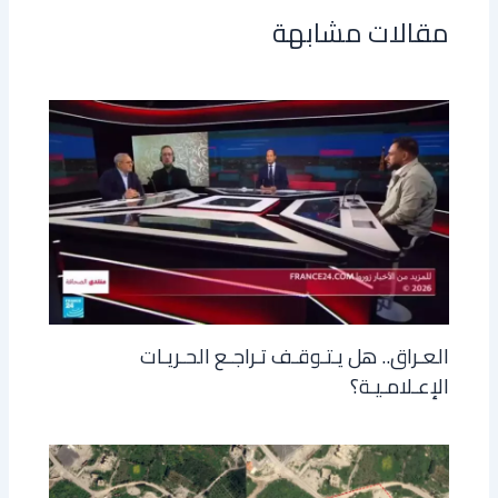
مقالات مشابهة
العـراق.. هل يـتـوقـف تـراجـع الحـريـات
الإعـلامـيـة؟