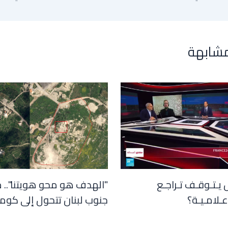
مشابهة
 يـتـوقـف تـراجـع
"الهدف هو محو هويتنا".. 
عـلامـيـة؟
جنوب لبنان تتحول إلى كوم