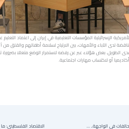
مريكية الإسرائيلية المؤسسات التعليمية في إيران إلى اعتماد التعليم ع
قضة لدى الآباء والأمهات، بين الارتياح لسلامة أطفالهم والقلق من آثا
دى الطويل. بعض هؤلاء عبر عن رفضه لاستمرار الوضع متعللا بضرورة تو
كاديميا أو لاكتساب مهارات اجتماعية.
ملفات الأمن والتحالفات في الواجهة.. هل تتجه دول الخليج لإعادة رسم أمنها الإقليمي؟