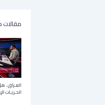
مقالات 
العـراق.. هل
الحـريـات الإ