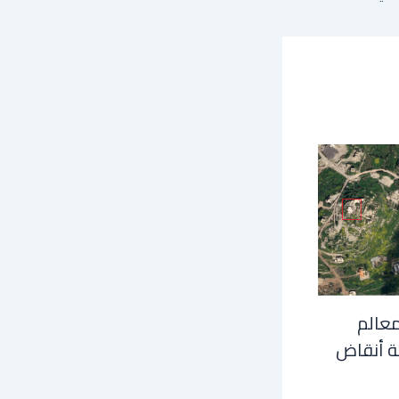
معالم
ة أنقاض