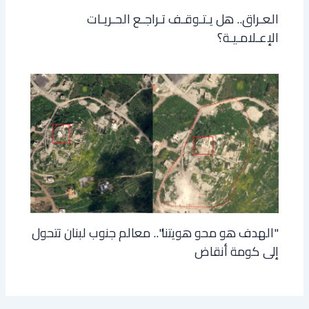
العـراق.. هل يـتـوقـف تـراجـع الحـريـات
الإعـلامـيـة؟
"الهدف هو محو هويتنا".. معالم جنوب لبنان تتحول
إلى كومة أنقاض