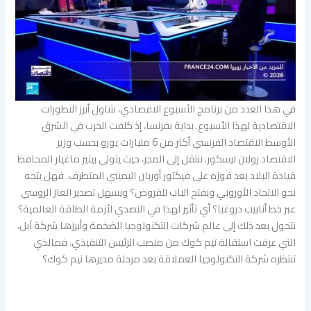
في هذا العدد من برنامج الأسبوع الاقصادي، نتناول أبرز التطورات
الاقتصادية لهذا الأسبوع. بداية بفرنسا، إذ كلفت الحرب في الشرق
الأوسط الاقتصاد الفرنسي أكثر من 6 مليارات يورو بحسب وزير
الاقتصاد رولان ليسكور. ننتقل إلى المجر، حيث يتولى بيتير ماغيار المحافظ
قيادة البلاد بعد فوزه على فيكتور أوربان اليميني المتطرف. فهل يتجه
نحو الاتحاد الأوروبي ويفتح الباب للقروض؟ ويسهل تصدير الغاز الروسي
عبر خط أنابيب دروغبا؟ أي تأثير لهذا في التصدي لأزمة الطاقة العالمية؟
نتحول بعد ذلك إلى عالم شركات التكنولوجيا الضخمة وأبرزها شركة آبل،
التي عرفت استقالة تيم كوك من منصب الرئيس التنفيذي. فمالذي
تنتظره شركة التكنولوجيا العملاقة بعد مرحلة مديرها تيم كوك؟