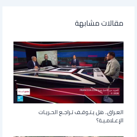
مقالات مشابهة
العـراق.. هل يـتـوقـف تـراجـع الحـريـات
الإعـلامـيـة؟