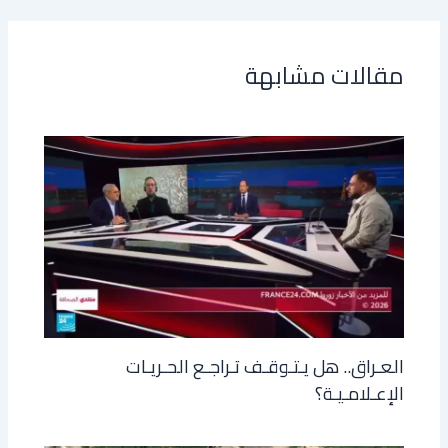
مقالات مشابهة
العـراق.. هل يـتـوقـف تـراجـع الحـريـات
الإعـلامـيـة؟