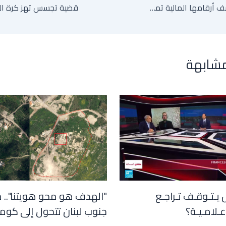
سبيس إكس تكشف أرقامها المالية تمهيدا لاكتتاب قد يكون الأكبر بتاريخ وول ستريت
مشابهة
 يـتـوقـف تـراجـع
"الهدف هو محو هويتنا".. 
عـلامـيـة؟
جنوب لبنان تتحول إلى كوم