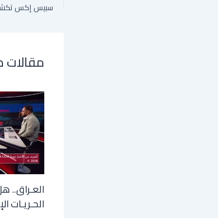
مقالات 
العـراق.. هل
الحـريـات الإ