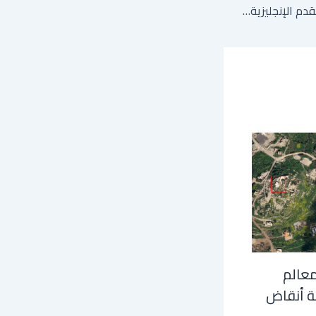
قضية تجسس تهز كرة القدم الإنجليزية… ما القصة؟
معالم
ة أنقاض