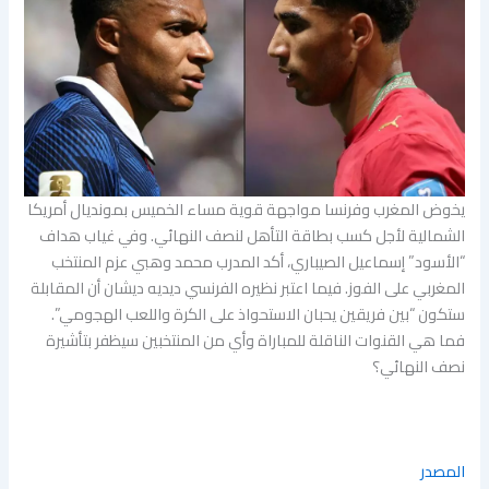
يخوض المغرب وفرنسا مواجهة قوية مساء الخميس بمونديال أمريكا
الشمالية لأجل كسب بطاقة التأهل لنصف النهائي. وفي غياب هداف
“الأسود” إسماعيل الصيباري، أكد المدرب محمد وهبي عزم المنتخب
المغربي على الفوز. فيما اعتبر نظيره الفرنسي ديديه ديشان أن المقابلة
ستكون “بين فريقين يحبان الاستحواذ على الكرة واللعب الهجومي”.
فما هي القنوات الناقلة للمباراة وأي من المنتخبين سيظفر بتأشيرة
نصف النهائي؟
المصدر