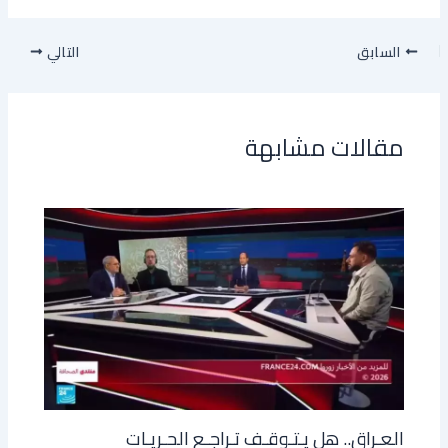
السابق
التالي
مقالات مشابهة
العـراق.. هل يـتـوقـف تـراجـع الحـريـات