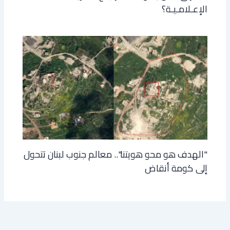
الإعـلامـيـة؟
"الهدف هو محو هويتنا".. معالم جنوب لبنان تتحول
إلى كومة أنقاض