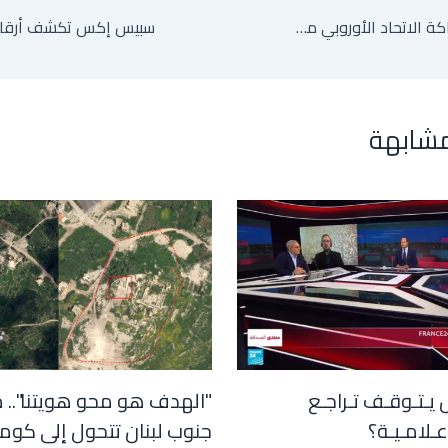
دعوات تعليق شراكة الاتحاد الأوروبي مع إسرائيل تصطدم برفض ألمانيا وإيطاليا
مشابهة
 يـتـوقـف تـراجـع
"الهدف هو محو هويتنا".. 
عـلامـيـة؟
جنوب لبنان تتحول إلى كوم