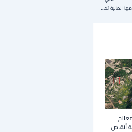
سبيس إكس تكشف أرقامها المالية تمهيدا لاكتتاب قد يكون الأكبر بتاريخ وول ستريت
معالم
ة أنقاض