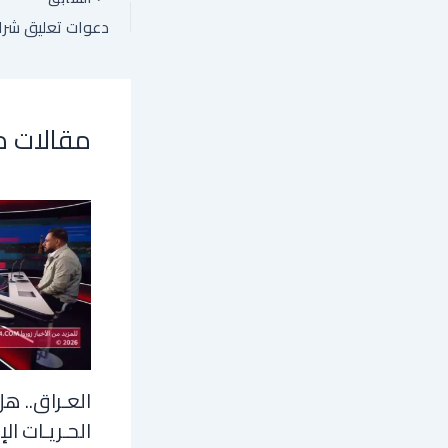
مقالات 
العـراق.. هل
الحـريـات الإ