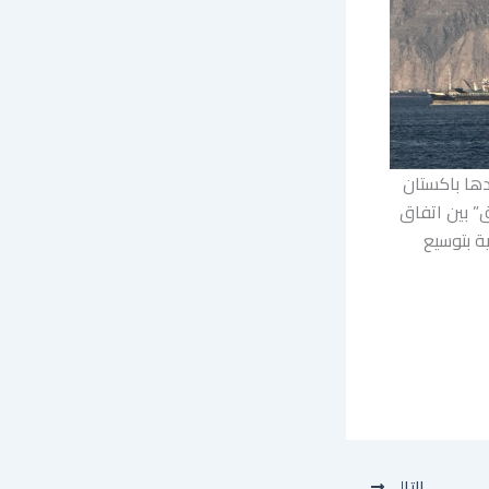
دها باكستان
” بين اتفاق
ة بتوسيع
التالي