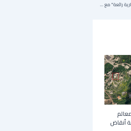
ترامب يعلن "اتفاقات تجارية رائعة" مع الرئيس الصيني.. هل تم التوصل إلى اتفاق بشأن المعادن النادرة؟
معالم
ة أنقاض