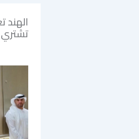
الهند ت
تشتري ا