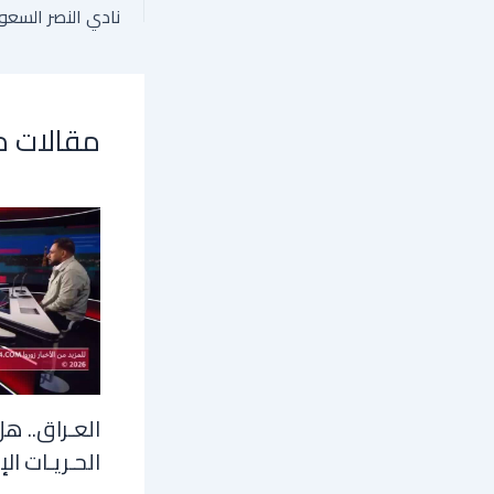
مقالات 
العـراق.. هل
الحـريـات الإ