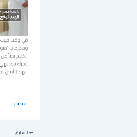
في وقت خيبت ف
ومخرجات ‘متواض
الخليج بحثاً ع
تتحرك نيودلهي 
الهند لتأمين ت
المصدر
السابق