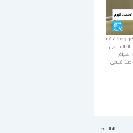
ولوجية غائبة
د الطاقي في
 السياق،
ت؛ حيث تسعى
التالي