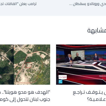
نادي النصر السعودي ورونالدو يسقطان في نهائي دوري أبطال آسيا 2 أمام غامبا أوساكا الياباني
مشابهة
 يـتـوقـف تـراجـع
"الهدف هو محو هويتنا".. 
عـلامـيـة؟
جنوب لبنان تتحول إلى كوم