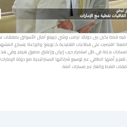
يه قمة بكين بين دونالد ترامب وشي جيبينغ آمال الأسواق بصفقات تكن
عة’ اقتصرت على قطاعات التقليدية كـ’بوينغ’ والزراعة؛ يتسارع المشه
ن مسارات بديلة في ظل استمرار حرب إيران وإغلاق مضيق هرمز. وفي هذا
لتعزيز أمنها الطاقي عبر توسيع شراكتها الاستراتيجية مع دولة الإمارا
دفقات النفط والغاز عبر مسارات آمنة.