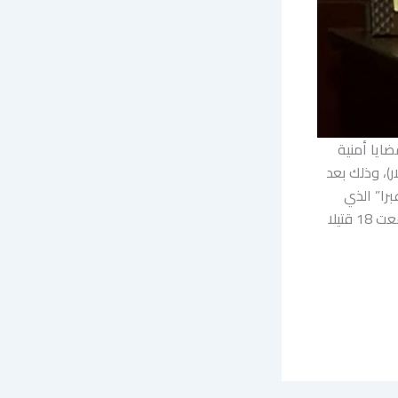
ضايا أمنية
مالية إجمالية قدرها 500 مليون ليرة لبنانية (نحو 5500 دولار)، وذلك بعد
را” الذي
يعود إلى اشتباكات عام 2013 بين أنصار الشيخ أحمد الأسير والجيش اللبناني، والتي أوقعت 18 قتيلا