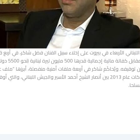
لبناني الأربعاء في بيروت على إخلاء سبيل الفنان فضل شاكر، في أربع ق
مقامة ضده، مقابل كفالة 
وقيفه. ويُحاكَم شاكر في أربعة ملفات أمنية منفصلة، أبرزها “ملف عب