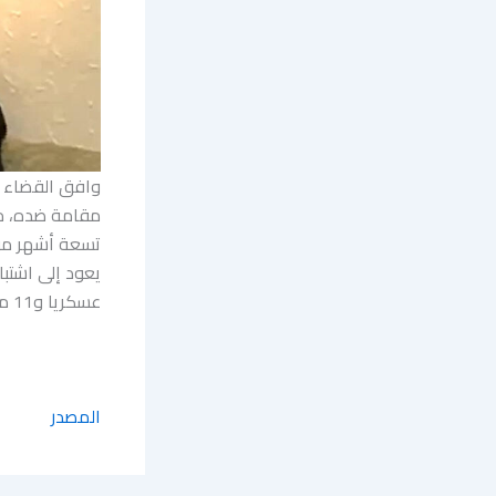
وافق القضاء ال
تسعة أشهر من ت
عسكريا و11 مسلحا.
المصدر