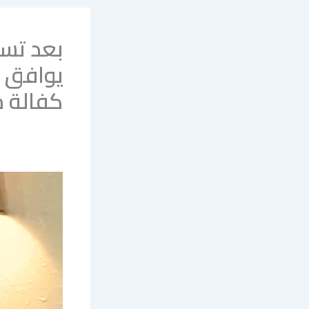
بعد تسع
يوافق ع
كفالة م