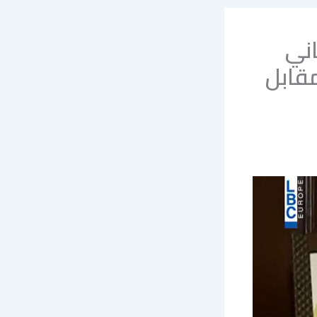
اني
مقابل