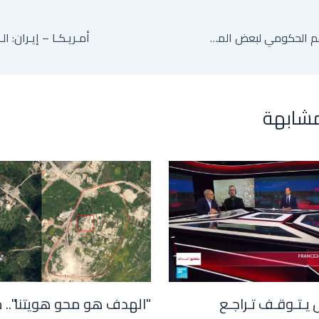
مصر.. تقليص الدعم الحكومي لبعض المحاصيل يزيد من تكلفة الإنتاج ويثير قلق المزارعين
أمـريـكـا – إيـران: ا
مشابهة
 يـتـوقـف تـراجـع
"الهدف هو محو هويتنا".. 