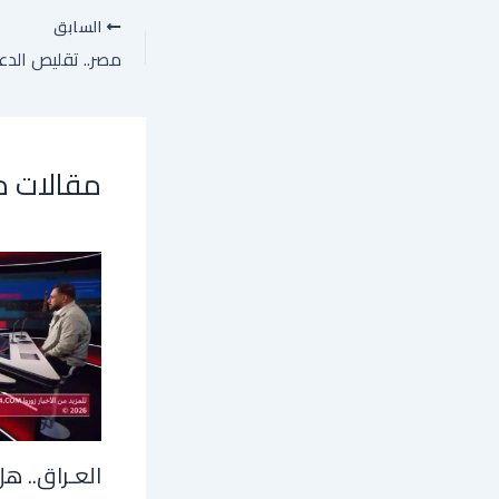
السابق
مقالات 
العـراق.. هل