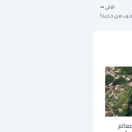
التالي
لـحـرب مـن جـديـد؟
معالم