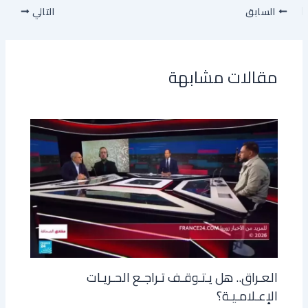
السابق
التالي
مقالات مشابهة
العـراق.. هل يـتـوقـف تـراجـع الحـريـات
الإعـلامـيـة؟