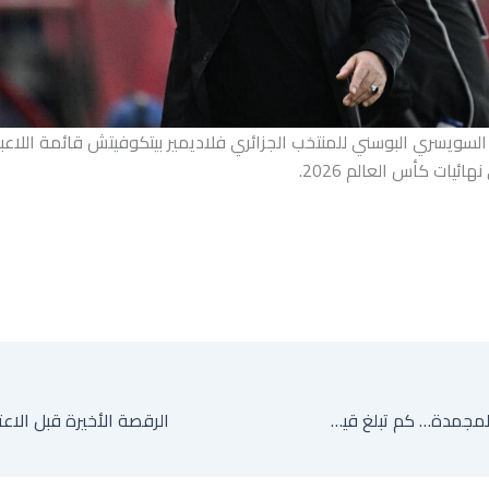
سويسري البوسني للمنتخب الجزائري فلاديمير بيتكوفيتش قائمة اللاعبي
ئيات كأس العالم 2026.
الأصول الإيرانية المجمدة… كم تبلغ قيمتها وما شروط الإفراج عنها؟