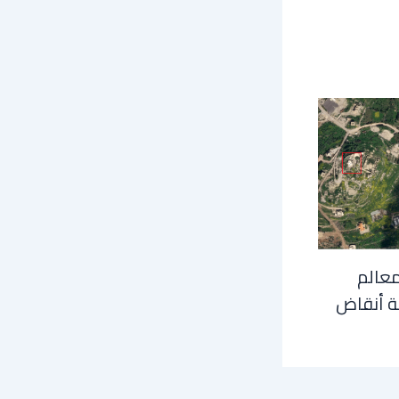
معالم
ة أنقاض