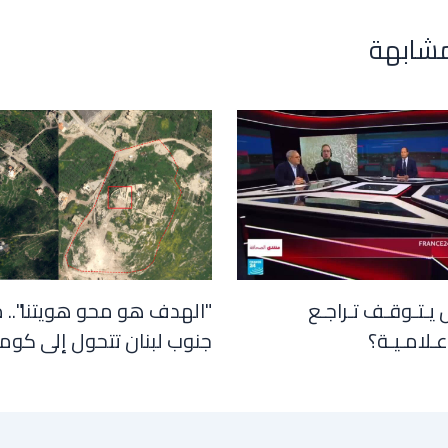
مشابهة
 يـتـوقـف تـراجـع
"الهدف هو محو هويتنا".. 
عـلامـيـة؟
جنوب لبنان تتحول إلى كوم