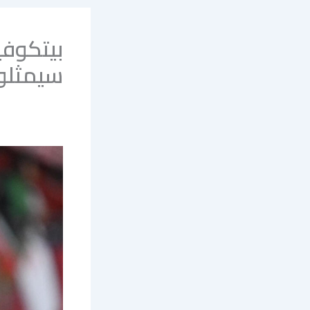
بيتكوفي
سيمثلون 