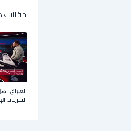
مقالات 
العـراق.. هل
الحـريـات الإ