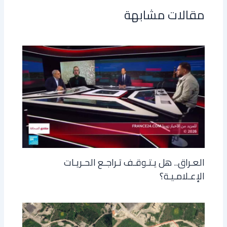
مقالات مشابهة
العـراق.. هل يـتـوقـف تـراجـع الحـريـات
الإعـلامـيـة؟