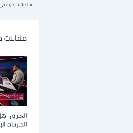
مقالات 
العـراق.. هل
الحـريـات الإ