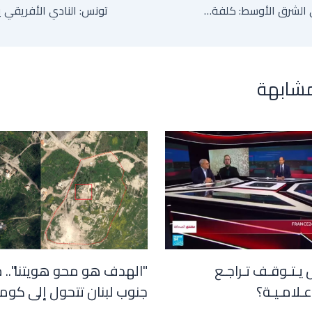
تداعيات الحرب في الشرق الأوسط: كلفة باهظة على فرنسا والصين تتحول نحو شمال أفريقيا لضمان الطاقة
مشابهة
 يـتـوقـف تـراجـع
"الهدف هو محو هويتنا".. 
عـلامـيـة؟
جنوب لبنان تتحول إلى كوم