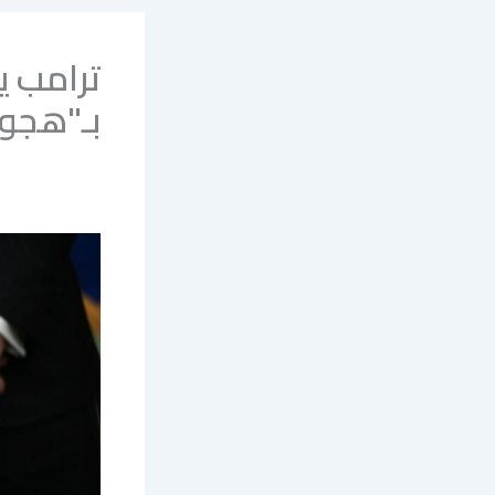
ترامب ي
بـ"هجو