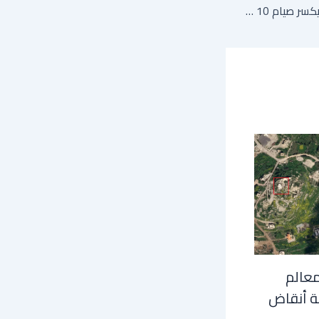
تونس: النادي الأفريقي يكسر صيام 10 سنوات ويتوج بالدوري على حساب الترجي
معالم
ة أنقاض