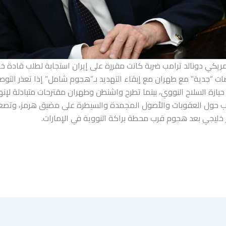
أمريكي دونالد ترامب ضربة كانت مقررة على إيران استجابة لطلب قادة خل
ات “جدية” مع طهران مع إبقاء التهديد بـ”هجوم شامل” إذا تعذر التوص
حيازة السلاح النووي، بينما تطرح واشنطن وطهران مقترحات متبادلة لإنه
حول العقوبات والأصول المجمدة والسيطرة على مضيق هرمز، وتصعي
 خليجي بعد هجوم قرب محطة براكة النووية في الإمارات.