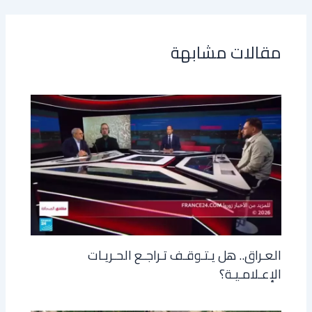
مقالات مشابهة
العـراق.. هل يـتـوقـف تـراجـع الحـريـات
الإعـلامـيـة؟