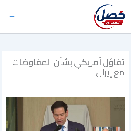
خطي
لى
لمحتوى
تفاؤل أمريكي بشأن المفاوضات
مع إيران