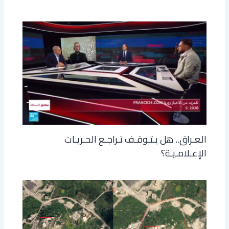
العـراق.. هل يـتـوقـف تـراجـع الحـريـات
الإعـلامـيـة؟