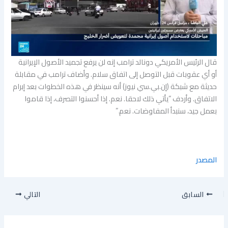
​قال الرئيس ​الأمريكي دونالد ترامب إنه لن يرفع تجميد ​الأصول ‌الإيرانية
أو أي عقوبات ‌قبل التوصل إلى اتفاق سلام. وأضاف ترامب في مقابلة
حديثة ​مع شبكة (إن.بي.سي ‌نيوز) أنه سينظر في هذه الخطوات ‌بعد إبرام
الاتفاق. ​وأردف “يأتي ذلك لاحقا. نعم. إذا أحسنوا التصرف، إذا ​قاموا
بعمل ​جيد، سنبدأ ​المفاوضات. نعم.”
المصدر
السابق
التالي