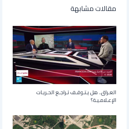
مقالات مشابهة
العـراق.. هل يـتـوقـف تـراجـع الحـريـات
الإعـلامـيـة؟