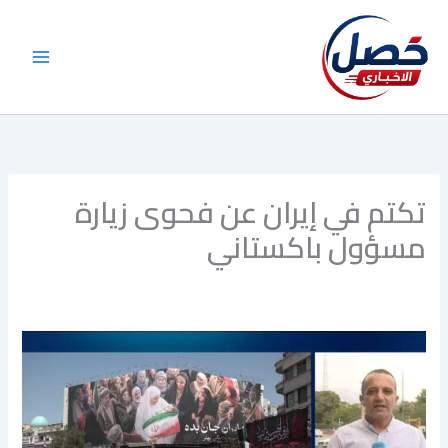
خطي
لى
لمحتوى
تكتم في إيران عن فحوى زيارة
مسؤول باكستاني