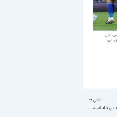
ى ريال
تصاعد
التالي
مونديال 2026: ديشان يقصي كامافينغا وكولو مواني من قائمة منتخب فرنسا