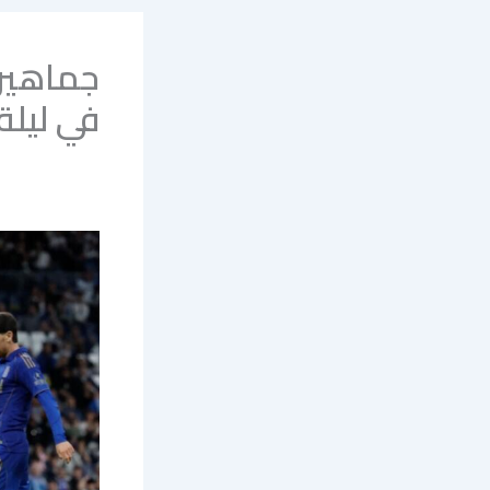
جماهير 
في ليلة 