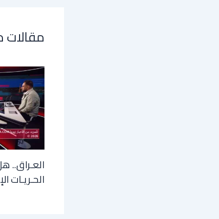
مقالات 
العـراق.. هل
الحـريـات الإ