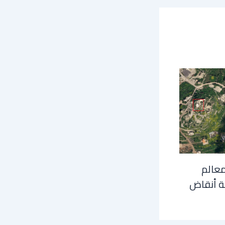
معالم
ة أنقاض