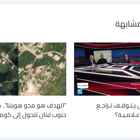
مشابهة
 يـتـوقـف تـراجـع
"الهدف هو محو هويتنا".. 
عـلامـيـة؟
جنوب لبنان تتحول إلى كوم