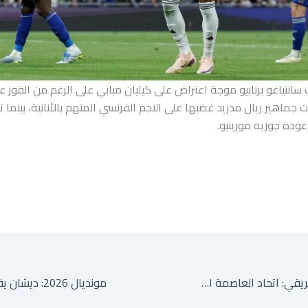
نتياغو برنابيو موجة اعتراض على كيليان مبابي على الرغم من الفوز عل
ت جماهير ريال مدريد غضبها على النجم الفرنسي المتهم بالأنانية، بينما ت
ودة جوزيه مورينيو.
كأس الاتحاد الأفريقي: اتحاد العاصمة الجزائري يطمح إلى ثاني لقب قاري في مواجهة نارية مع الزمالك