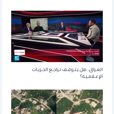
العـراق.. هل يـتـوقـف تـراجـع الحـريـات
الإعـلامـيـة؟