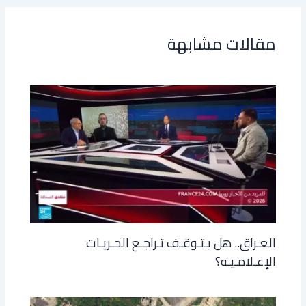
مقالات مشابهة
العـراق.. هل يـتـوقـف تـراجـع الحـريـات
الإعـلامـيـة؟