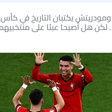
 ومودريتش يكتبان التاريخ في كأس
 لكن هل أصبحا عبئا على منتخبيهم