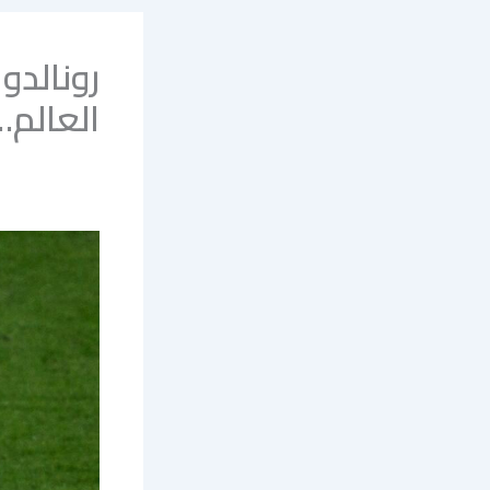
رونالدو
العالم…