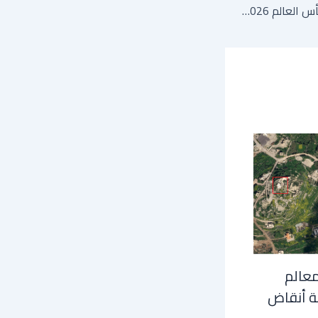
سويسرا ضد الجزائر في كأس العالم 2026: التوقيت والقنوات الناقلة… هل يكون "الخضر" في الموعد؟
معالم
ة أنقاض