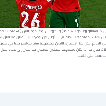
سيخلق البرتغالي كريستيانو رونالدو (41 عاما) 
الـ32 من مونديال 2026، مواجهة تاريخية هي الأولى من نوعها بين لاعبين ميدانيين 
س العالم. لكن كلا النجمين، اللذين جمعتهما ستة مواسم معا في صفوف
ات حول ما إذا كان وضعهما كبطلين قوميين قد تحول إلى عبء يثقل
منافسة على اللقب.