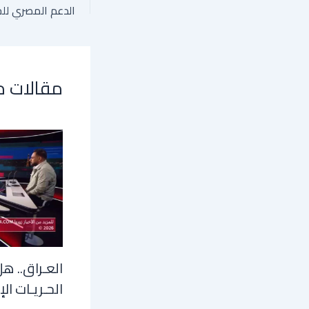
مقالات 
العـراق.. هل
الحـريـات الإ