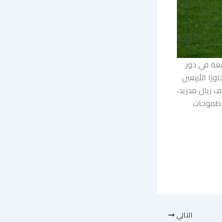
والكرواتي لوكا مودريتش (40 عاما) الجمعة في دور
تجاوزا الأربعين
 ريال مدريد،
 طموحات
التالي