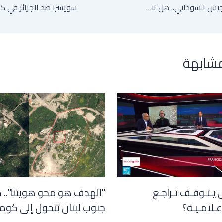
الدعم المصري للجيش السوداني.. هل تنخرط القاهرة جديا في وقف تقدم الدعم السريع؟
مشابهة
 يـتـوقـف تـراجـع
"الهدف هو محو هويتنا".. 
عـلامـيـة؟
جنوب لبنان تتحول إلى كوم