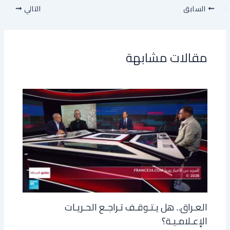
السابق
التالي
مقالات مشابهة
العـراق.. هل يـتـوقـف تـراجـع الحـريـات
الإعـلامـيـة؟