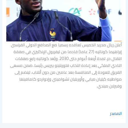
أعلن ريال مدريد الخميس تعاقده رسميا مع المدافع الدولي الفرنسي
إبراهيما كوناتيه (27 عاما) قادما من ليفربول الإنكليزي في صفقة
انتقال حر، لمدة أربعة أعوام حتى 2030. ويُعد كوناتيه رابع صفقات
النادي الملكي بعد إعادة انتخاب فلورنتينو بيريس رئيسا، ضمن مسعى
الفريق للعودة إلى المنافسة بعد عامين من دون ألقاب، لينضم إلى
مواطنيه كيليان مبابي وأوريليان تشواميني وإدواردو كامافينغا
وفيرلان ميندي.
المصدر