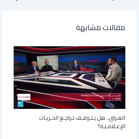
مقالات مشابهة
العـراق.. هل يـتـوقـف تـراجـع الحـريـات
الإعـلامـيـة؟