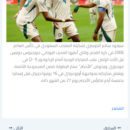
سيقود سالم الدوسري تشكيلة المنتخب السعودي في كأس العالم
2006 في كرة القدم، والتي أعلنها المدرب اليوناني جورجيوس دونيس
ليل الأحد الإثنين عقب المباراة الودية أمام الإكوادور (1-2) في
نيوجيرزي. ويخوض “الأخضر” غمار البطولة ضمن المجموعة الثامنة،
ويفتتح مبارياته بمواجهة أوروغواي في 16 يونيو/حزيران قبل إسبانيا
بخمسة أيام فالرأس الأخضر يوم 27 من الشهر ذاته.
المصدر
السابق
التالي