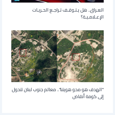
العـراق.. هل يـتـوقـف تـراجـع الحـريـات
الإعـلامـيـة؟
"الهدف هو محو هويتنا".. معالم جنوب لبنان تتحول
إلى كومة أنقاض