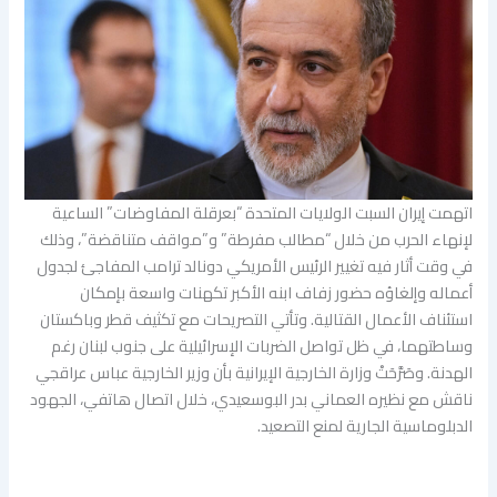
اتهمت إيران السبت الولايات المتحدة “بعرقلة المفاوضات” الساعية
لإنهاء الحرب من خلال “مطالب مفرطة” و”مواقف متناقضة”، وذلك
في وقت أثار فيه تغيير الرئيس الأمريكي دونالد ترامب المفاجئ لجدول
أعماله وإلغاؤه حضور زفاف ابنه الأكبر تكهنات واسعة بإمكان
استئناف الأعمال القتالية. وتأتي التصريحات مع تكثيف قطر وباكستان
وساطتهما، في ظل تواصل الضربات الإسرائيلية على جنوب لبنان رغم
الهدنة. وصَرَّحَتْ وزارة الخارجية الإيرانية بأن وزير الخارجية عباس عراقجي
ناقش مع نظيره العماني بدر البوسعيدي، خلال اتصال هاتفي، الجهود
الدبلوماسية الجارية لمنع التصعيد.