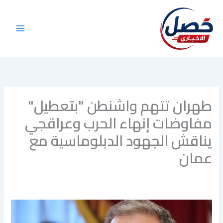
خطي
لى
لمحتوى
طهران تتهم واشنطن "بتعطيل"
مفاوضات إنهاء الحرب وعراقجي
يناقش الجهود الدبلوماسية مع
عمان