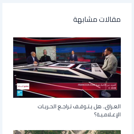
مقالات مشابهة
العـراق.. هل يـتـوقـف تـراجـع الحـريـات
الإعـلامـيـة؟