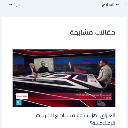
السابق
التالي
مقالات مشابهة
العـراق.. هل يـتـوقـف تـراجـع الحـريـات
الإعـلامـيـة؟