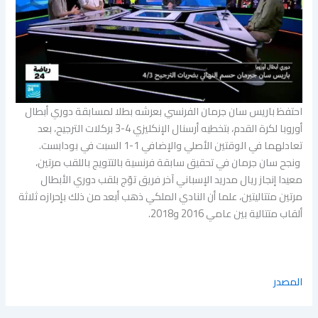
احتفظ باريس سان جرمان الفرنسي بعرشه بطلا لمسابقة دوري أبطال
أوروبا لكرة القدم، بتخطيه أرسنال الإنكليزي 4-3 بركلات الترجيح، بعد
تعادلهما في الوقتين الأصلي والإضافي 1-1 السبت في بودابست.
ونجح سان جرمان في تحقيق سابقة فرنسية بالتتويج باللقب مرتين،
معيدا إنجاز ريال مدريد الإسباني آخر فريق توّج بلقب دوري الأبطال
مرتين متتاليتين، علما أن النادي الملكي ذهب أبعد من ذلك بإحرازه ثلاثة
ألقاب متتالية بين عامي 2016 و2018.
المصدر