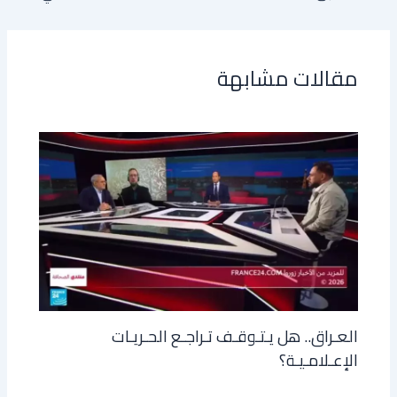
مقالات مشابهة
العـراق.. هل يـتـوقـف تـراجـع الحـريـات
الإعـلامـيـة؟