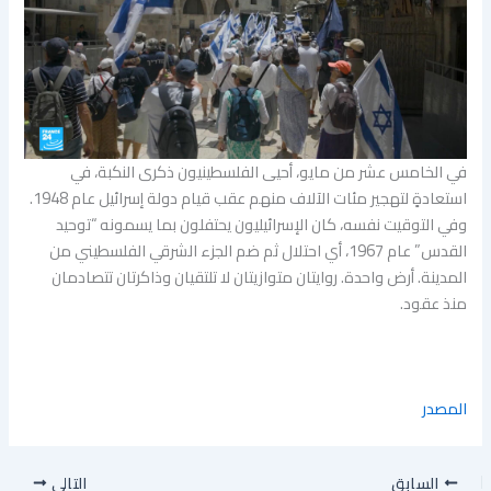
في الخامس عشر من مايو، أحيى الفلسطينيون ذكرى النكبة، في
استعادةٍ لتهجير مئات الآلاف منهم عقب قيام دولة إسرائيل عام 1948.
وفي التوقيت نفسه، كان الإسرائيليون يحتفلون بما يسمونه “توحيد
القدس” عام 1967، أي احتلال ثم ضم الجزء الشرقي الفلسطيني من
المدينة. أرض واحدة. روايتان متوازيتان لا تلتقيان وذاكرتان تتصادمان
منذ عقود.
المصدر
السابق
التالي