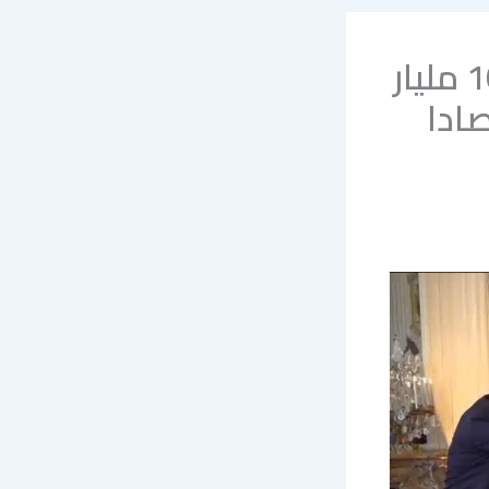
في قمة "اختر فرنسا": استثمارات قاربت 100 مليار
صادا