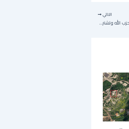
التالي
طهران تتمسك بدعمها لحزب الله وتشترط وقف القتال في لبنان للتوصل لاتفاق مع الولايات المتحدة