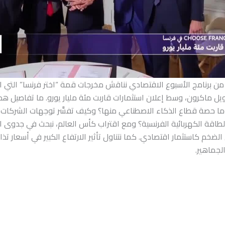
من برنامج الأسبوع الاقتصادي نناقش مخرجات قمة “اختر فرنسا” التي اخ
يل ماكرون، وسط إعلان استثمارات قاربت مئة مليار يورو. ما تفاصيل هذ
وما حصة قطاع الذكاء الاصطناعي منها؟ وكيف تفسَّر توجهات الشركات ا
الطاقة الكهربائية الفرنسية؟ ومع اقتراب كأس العالم، نبحث في جدوى 
الضخم كاستثمار اقتصادي. كما نتناول تأثير الارتفاع الكبير في أسعار تذ
الجماهير.