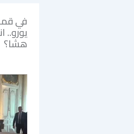
يورو.. 
هشا؟