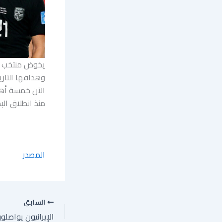
يخوض منتخب الب
الآن خمسة أهدا
منذ انطلاق البطولة في 11 يونيو/حزيران. فأي من ال
المصدر
السابق