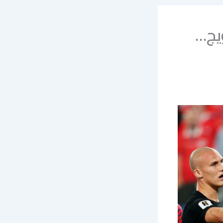
لنرويج…