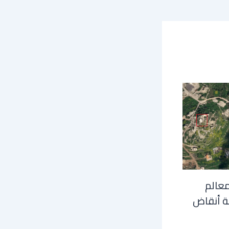
معالم
ة أنقاض