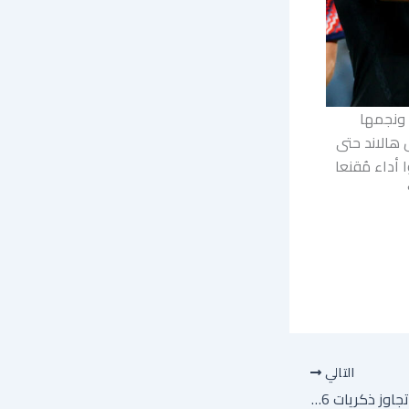
 ونجمها
الم 2026 لكرة القدم. وسجل هالاند حتى
أداء مُقنعا
التالي
توخل: إنجلترا قادرة على تجاوز ذكريات 1986 وكتابة فصل جديد في أستيكا أمام المكسيك