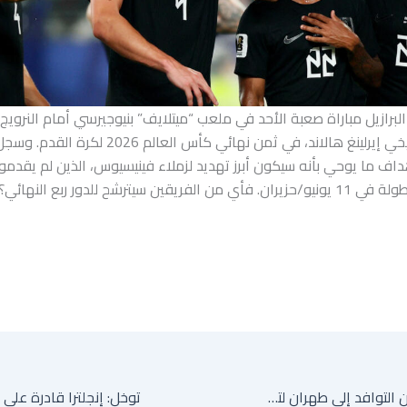
رازيل مباراة صعبة الأحد في ملعب “ميتلايف” بنيوجيرسي أمام النرويج
وهدافها التاريخي إيرلينغ هالاند، في ثمن نهائي كأس الع
ف ما يوحي بأنه سيكون أبرز تهديد لزملاء فينيسيوس، الذين لم يقدموا 
فريقين سيترشح للدور ربع النهائي؟
الإيرانيون يواصلون التوافد إلى طهران لتوديع خامنئي وإسرائيل تعلن مقتل مسلح بجنوب لبنان