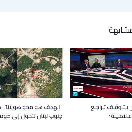
مشابهة
 يـتـوقـف تـراجـع
"الهدف هو محو هويتنا".. 
عـلامـيـة؟
جنوب لبنان تتحول إلى كوم