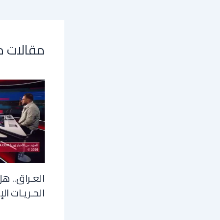
مقالات 
العـراق.. هل
الحـريـات الإ