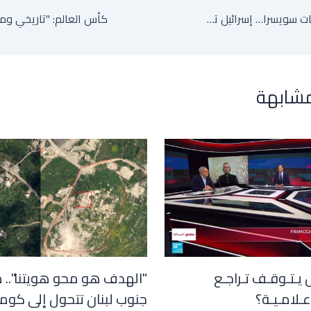
تزامنا مع مفاوضات سويسرا… إسرائيل تؤكد بقاء قواتها في "المنطقة الأمنية" بجنوب لبنان
مشابهة
 يـتـوقـف تـراجـع
"الهدف هو محو هويتنا".. 
عـلامـيـة؟
جنوب لبنان تتحول إلى كوم