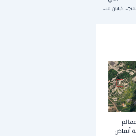
كأس العالم: "تاريخي ومميز"… كيليان مبابي سيخوض أمام العراق مباراته الدولية الـ100
معالم
ة أنقاض