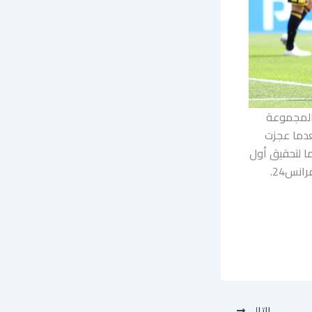
 المجموعة
عدما عجزت
بان سعيهما لتحقيق أول
نس24.
التالي