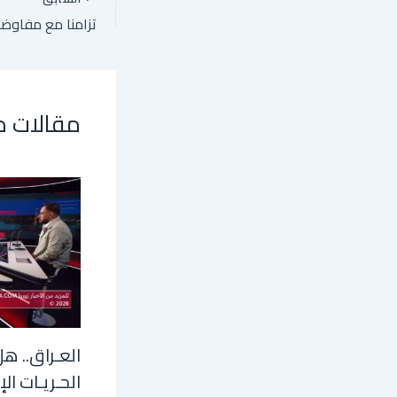
مقالات 
العـراق.. هل
الحـريـات الإ