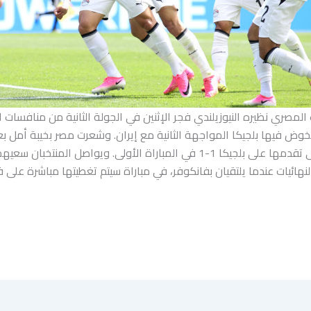
المصري نظيره النيوزيلندي فجر الإثنين في الجولة الثانية من منافسات
خوض فيها بلجيكا المواجهة الثانية مع إيران. وشعرت مصر بخيبة أمل ب
عن الحفاظ على تقدمها على بلجيكا 1-1 في المباراة الأولى. ويواصل المنتخ
نهائيات عندما يلتقيان بفانكوفر، في مباراة سيتم تغطيتها مباشرة على فرا