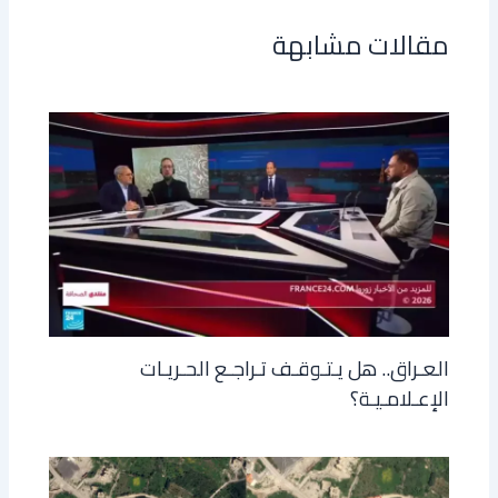
مقالات مشابهة
العـراق.. هل يـتـوقـف تـراجـع الحـريـات
الإعـلامـيـة؟