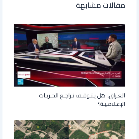
مقالات مشابهة
العـراق.. هل يـتـوقـف تـراجـع الحـريـات
الإعـلامـيـة؟