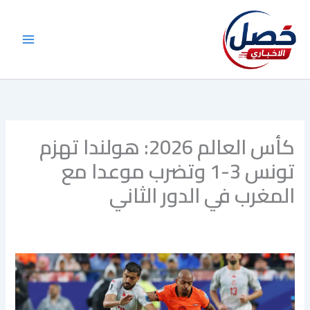
خطي
لى
لمحتوى
كأس العالم 2026: هولندا تهزم
تونس 3-1 وتضرب موعدا مع
المغرب في الدور الثاني