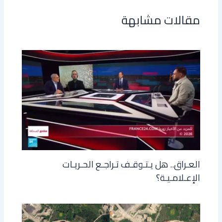
مقالات مشابهة
العـراق.. هل يـتـوقـف تـراجـع الحـريـات
الإعـلامـيـة؟